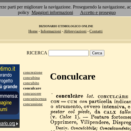
 terze parti per migliorare la navigazione. Proseguendo la navigazione, 
policy
Maggiori informazioni
Accetto e proseguo
DIZIONARIO ETIMOLOGICO ONLINE
Home
-
Informazioni
-
Abbreviazioni
-
Contatti
RICERCA
concrezione
Conculcare
concubina
concubito
conculcare
concuocere
concupiscenza
concussione