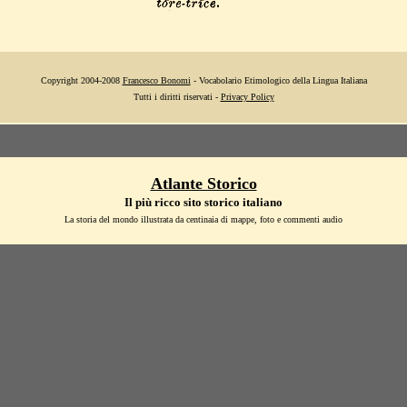
Copyright 2004-2008
Francesco Bonomi
- Vocabolario Etimologico della Lingua Italiana
Tutti i diritti riservati -
Privacy Policy
Atlante Storico
Il più ricco sito storico italiano
La storia del mondo illustrata da centinaia di mappe, foto e commenti audio