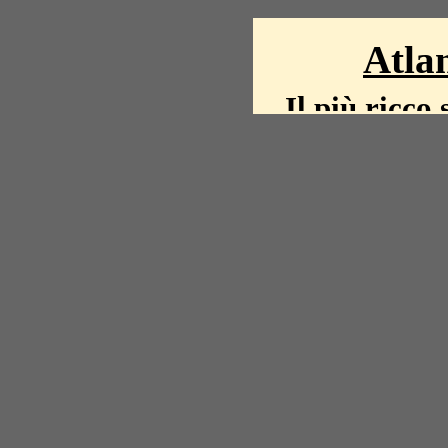
Atlan
Il più ricco 
La storia del mond
mappe, fot