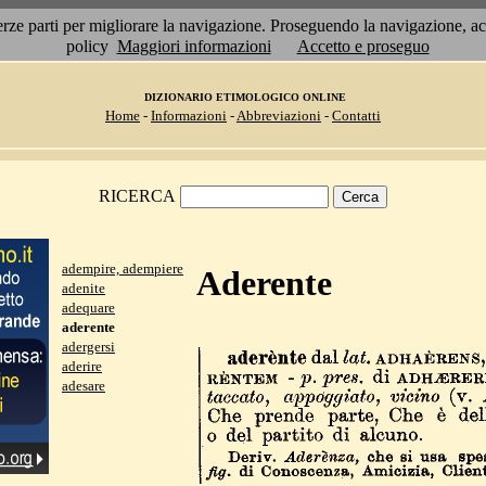
 terze parti per migliorare la navigazione. Proseguendo la navigazione, 
policy
Maggiori informazioni
Accetto e proseguo
DIZIONARIO ETIMOLOGICO ONLINE
Home
-
Informazioni
-
Abbreviazioni
-
Contatti
RICERCA
adempire, adempiere
Aderente
adenite
adequare
aderente
adergersi
aderire
adesare