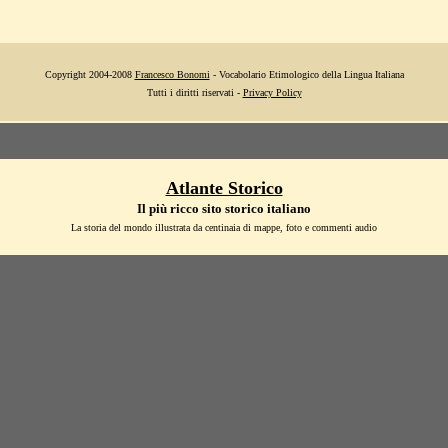
Copyright 2004-2008
Francesco Bonomi
- Vocabolario Etimologico della Lingua Italiana
Tutti i diritti riservati -
Privacy Policy
Atlante Storico
Il più ricco sito storico italiano
La storia del mondo illustrata da centinaia di mappe, foto e commenti audio