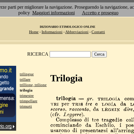
 terze parti per migliorare la navigazione. Proseguendo la navigazione, 
policy
Maggiori informazioni
Accetto e proseguo
DIZIONARIO ETIMOLOGICO ONLINE
Home
-
Informazioni
-
Abbreviazioni
-
Contatti
RICERCA
trilingue
Trilogia
trillare
trillione, trilione
trilogia
trimestre
trimpellare
trimurti