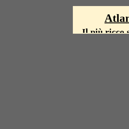
Atlan
Il più ricco 
La storia del mond
mappe, fot