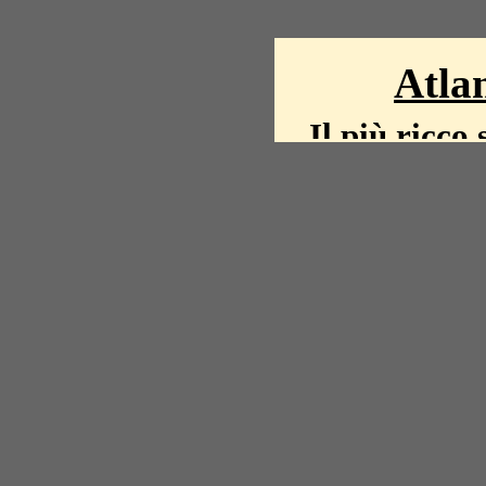
Atlan
Il più ricco 
La storia del mond
mappe, fot