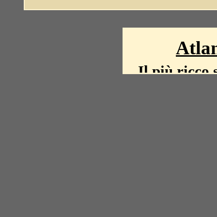
Atlan
Il più ricco 
La storia del mond
mappe, fot