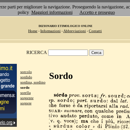
 terze parti per migliorare la navigazione. Proseguendo la navigazione, 
policy
Maggiori informazioni
Accetto e proseguo
DIZIONARIO ETIMOLOGICO ONLINE
Home
-
Informazioni
-
Abbreviazioni
-
Contatti
RICERCA
sorcolo
Sordo
sordido
sordina, sordino
sordo
sorella
sorgente
sorgere