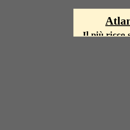
Atlan
Il più ricco 
La storia del mond
mappe, fot