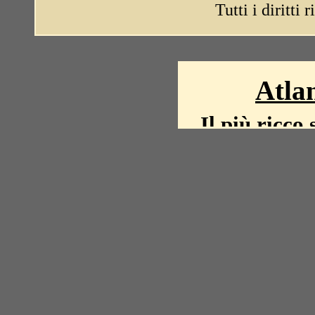
Tutti i diritti 
Atlan
Il più ricco 
La storia del mond
mappe, fot