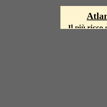
Atlan
Il più ricco 
La storia del mond
mappe, fot