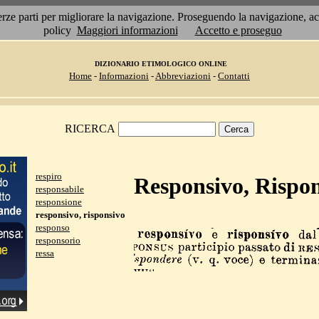
 terze parti per migliorare la navigazione. Proseguendo la navigazione, 
policy
Maggiori informazioni
Accetto e proseguo
DIZIONARIO ETIMOLOGICO ONLINE
Home
-
Informazioni
-
Abbreviazioni
-
Contatti
RICERCA
respiro
Responsivo, Rispo
responsabile
responsione
responsivo, risponsivo
responso
responsorio
ressa