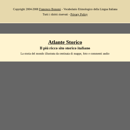
Copyright 2004-2008
Francesco Bonomi
- Vocabolario Etimologico della Lingua Italiana
Tutti i diritti riservati -
Privacy Policy
Atlante Storico
Il più ricco sito storico italiano
La storia del mondo illustrata da centinaia di mappe, foto e commenti audio