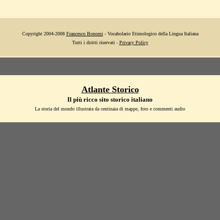
Copyright 2004-2008
Francesco Bonomi
- Vocabolario Etimologico della Lingua Italiana
Tutti i diritti riservati -
Privacy Policy
Atlante Storico
Il più ricco sito storico italiano
La storia del mondo illustrata da centinaia di mappe, foto e commenti audio