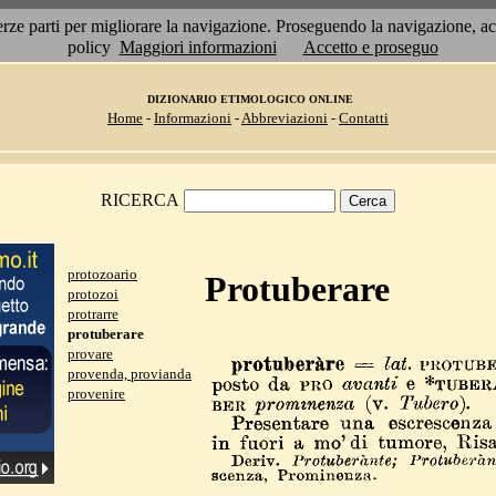
 terze parti per migliorare la navigazione. Proseguendo la navigazione, 
policy
Maggiori informazioni
Accetto e proseguo
DIZIONARIO ETIMOLOGICO ONLINE
Home
-
Informazioni
-
Abbreviazioni
-
Contatti
RICERCA
protozoario
Protuberare
protozoi
protrarre
protuberare
provare
provenda, provianda
provenire