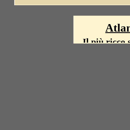
Atlan
Il più ricco 
La storia del mond
mappe, fot