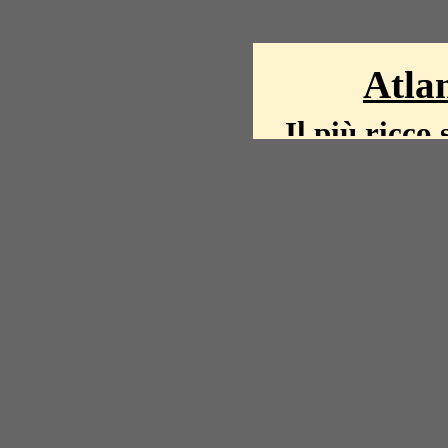
Atlan
Il più ricco 
La storia del mond
mappe, fot