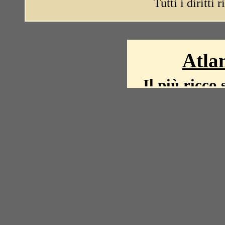
Tutti i diritti 
Atlan
Il più ricco 
La storia del mond
mappe, fot