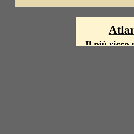
Atlan
Il più ricco 
La storia del mond
mappe, fot