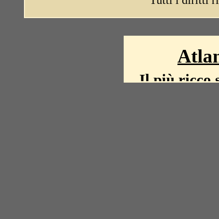
Tutti i diritti 
Atlan
Il più ricco 
La storia del mond
mappe, fot