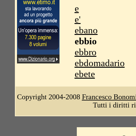
e
e'
ebano
ebbio
ebbro
ebdomadario
ebete
Copyright 2004-2008
Francesco Bonom
Tutti i diritti 