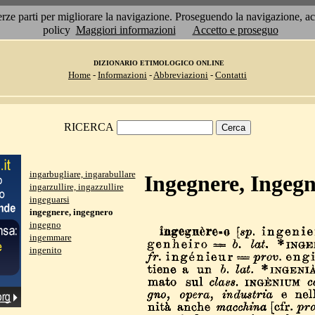
 terze parti per migliorare la navigazione. Proseguendo la navigazione, 
policy
Maggiori informazioni
Accetto e proseguo
DIZIONARIO ETIMOLOGICO ONLINE
Home
-
Informazioni
-
Abbreviazioni
-
Contatti
RICERCA
ingarbugliare, ingarabullare
Ingegnere, Ingeg
ingarzullire, ingazzullire
ingeguarsi
ingegnere, ingegnero
ingegno
ingemmare
ingenito