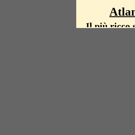
Atlan
Il più ricco 
La storia del mond
mappe, fot