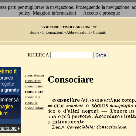
 terze parti per migliorare la navigazione. Proseguendo la navigazione, 
policy
Maggiori informazioni
Accetto e proseguo
DIZIONARIO ETIMOLOGICO ONLINE
Home
-
Informazioni
-
Abbreviazioni
-
Contatti
RICERCA
consistenza
Consociare
consistere
consobrino
consociare
consolare
console
consolidare