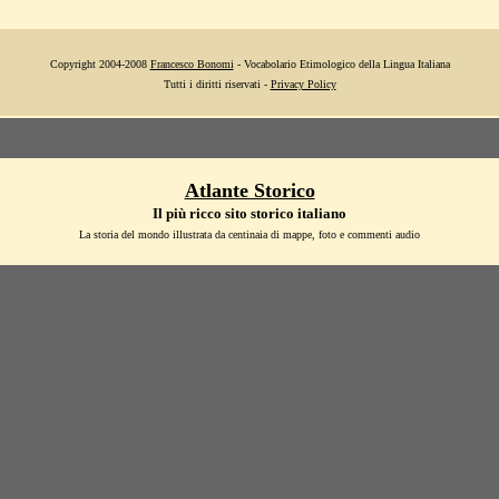
Copyright 2004-2008
Francesco Bonomi
- Vocabolario Etimologico della Lingua Italiana
Tutti i diritti riservati -
Privacy Policy
Atlante Storico
Il più ricco sito storico italiano
La storia del mondo illustrata da centinaia di mappe, foto e commenti audio