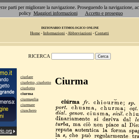
 terze parti per migliorare la navigazione. Proseguendo la navigazione, 
policy
Maggiori informazioni
Accetto e proseguo
DIZIONARIO ETIMOLOGICO ONLINE
Home
-
Informazioni
-
Abbreviazioni
-
Contatti
RICERCA
ciurlare
Ciurma
ciurletto, ciurlotto
ciurlotto
ciurma
ciurmaglia
ciurmare
ciuschero