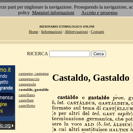
 terze parti per migliorare la navigazione. Proseguendo la navigazione, 
policy
Maggiori informazioni
Accetto e proseguo
DIZIONARIO ETIMOLOGICO ONLINE
Home
-
Informazioni
-
Abbreviazioni
-
Contatti
RICERCA
castagno, castagna
Castaldo, Gastaldo
castagnaccio
castagnola
castaldo, gastaldo
castellano
castellare
castelletto