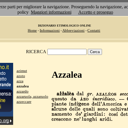
 terze parti per migliorare la navigazione. Proseguendo la navigazione, 
policy
Maggiori informazioni
Accetto e proseguo
DIZIONARIO ETIMOLOGICO ONLINE
Home
-
Informazioni
-
Abbreviazioni
-
Contatti
RICERCA
azimut
Azzalea
azoto
azza
azzalea
azzardo
azzaruola, azzaruolo
azzeccare