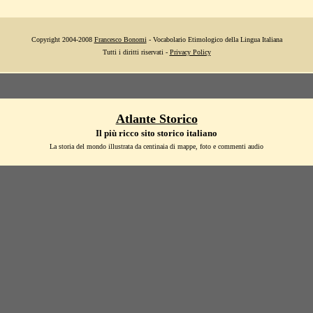
Copyright 2004-2008
Francesco Bonomi
- Vocabolario Etimologico della Lingua Italiana
Tutti i diritti riservati -
Privacy Policy
Atlante Storico
Il più ricco sito storico italiano
La storia del mondo illustrata da centinaia di mappe, foto e commenti audio