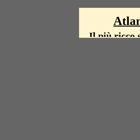
Atlan
Il più ricco 
La storia del mond
mappe, fot