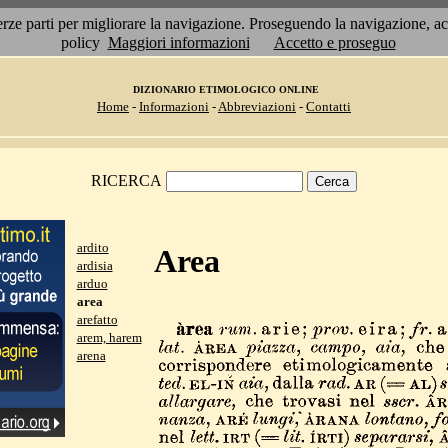
 terze parti per migliorare la navigazione. Proseguendo la navigazione, 
policy
Maggiori informazioni
Accetto e proseguo
DIZIONARIO ETIMOLOGICO ONLINE
Home
-
Informazioni
-
Abbreviazioni
-
Contatti
RICERCA
ardito
Area
ardisia
arduo
area
arefatto
arem, harem
arena