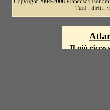
Copyright 2004-2008
Francesco Bonom
Tutti i diritti 
Atlan
Il più ricco 
La storia del mond
mappe, fot