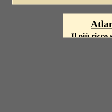
Atlan
Il più ricco 
La storia del mond
mappe, fot