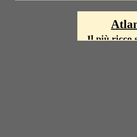
Atlan
Il più ricco 
La storia del mond
mappe, fot