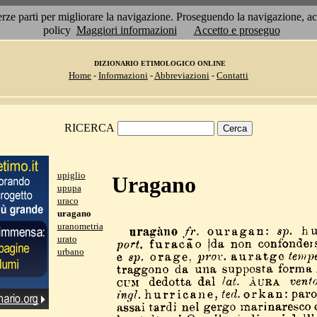
 terze parti per migliorare la navigazione. Proseguendo la navigazione, 
policy
Maggiori informazioni
Accetto e proseguo
DIZIONARIO ETIMOLOGICO ONLINE
Home
-
Informazioni
-
Abbreviazioni
-
Contatti
RICERCA
upiglio
Uragano
upupa
uraco
uragano
uranometria
urato
urbano