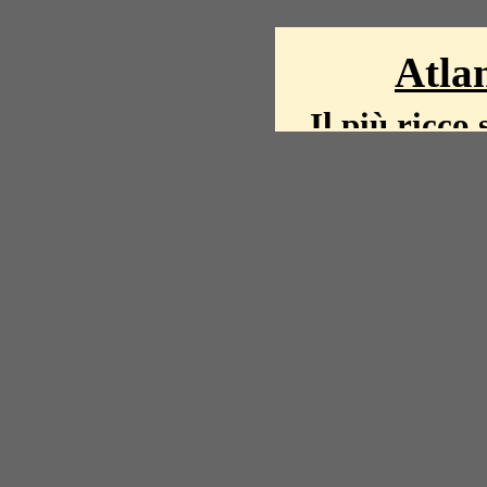
Atlan
Il più ricco 
La storia del mond
mappe, fot