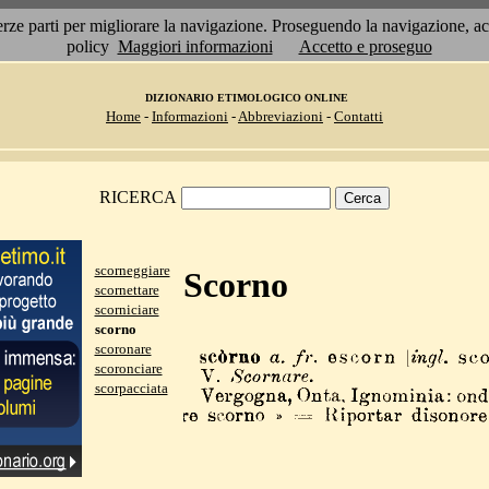
 terze parti per migliorare la navigazione. Proseguendo la navigazione, 
policy
Maggiori informazioni
Accetto e proseguo
DIZIONARIO ETIMOLOGICO ONLINE
Home
-
Informazioni
-
Abbreviazioni
-
Contatti
RICERCA
scorneggiare
Scorno
scornettare
scorniciare
scorno
scoronare
scoronciare
scorpacciata