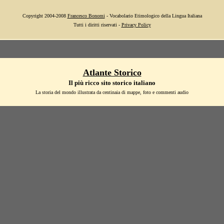
Copyright 2004-2008
Francesco Bonomi
- Vocabolario Etimologico della Lingua Italiana
Tutti i diritti riservati -
Privacy Policy
Atlante Storico
Il più ricco sito storico italiano
La storia del mondo illustrata da centinaia di mappe, foto e commenti audio