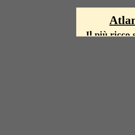
Atlan
Il più ricco 
La storia del mond
mappe, fot