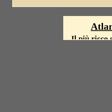
Atlan
Il più ricco 
La storia del mond
mappe, fot