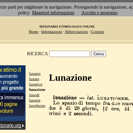
 terze parti per migliorare la navigazione. Proseguendo la navigazione, 
policy
Maggiori informazioni
Accetto e proseguo
DIZIONARIO ETIMOLOGICO ONLINE
Home
-
Informazioni
-
Abbreviazioni
-
Contatti
RICERCA
lunario
Lunazione
lunata
lunatico
lunazione
lunedi
lunetta
lunghesso