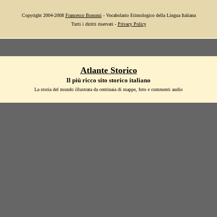
Copyright 2004-2008
Francesco Bonomi
- Vocabolario Etimologico della Lingua Italiana
Tutti i diritti riservati -
Privacy Policy
Atlante Storico
Il più ricco sito storico italiano
La storia del mondo illustrata da centinaia di mappe, foto e commenti audio