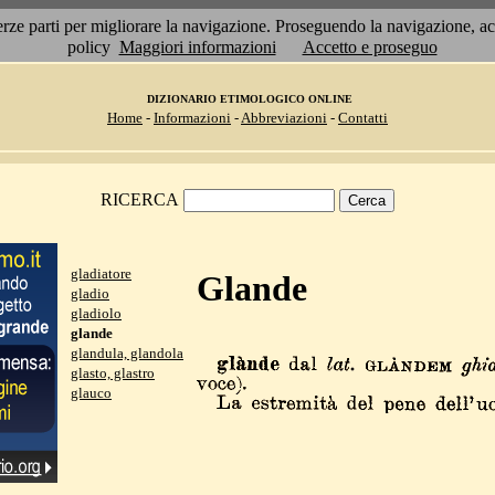
 terze parti per migliorare la navigazione. Proseguendo la navigazione, 
policy
Maggiori informazioni
Accetto e proseguo
DIZIONARIO ETIMOLOGICO ONLINE
Home
-
Informazioni
-
Abbreviazioni
-
Contatti
RICERCA
gladiatore
Glande
gladio
gladiolo
glande
glandula, glandola
glasto, glastro
glauco