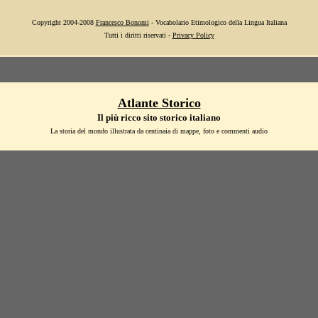
Copyright 2004-2008
Francesco Bonomi
- Vocabolario Etimologico della Lingua Italiana
Tutti i diritti riservati -
Privacy Policy
Atlante Storico
Il più ricco sito storico italiano
La storia del mondo illustrata da centinaia di mappe, foto e commenti audio