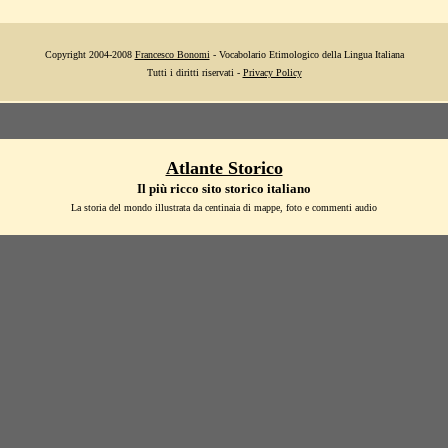
Copyright 2004-2008
Francesco Bonomi
- Vocabolario Etimologico della Lingua Italiana
Tutti i diritti riservati -
Privacy Policy
Atlante Storico
Il più ricco sito storico italiano
La storia del mondo illustrata da centinaia di mappe, foto e commenti audio