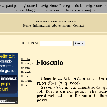
 terze parti per migliorare la navigazione. Proseguendo la navigazione, 
policy
Maggiori informazioni
Accetto e proseguo
DIZIONARIO ETIMOLOGICO ONLINE
Home
-
Informazioni
-
Abbreviazioni
-
Contatti
RICERCA
florido
Flosculo
florilegio
floscio
flosculo
flotta
flottiglia
fluente