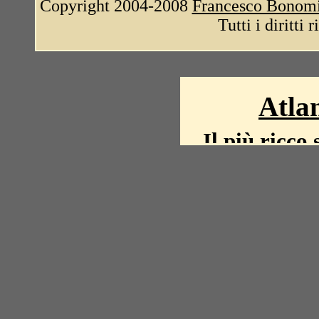
Copyright 2004-2008
Francesco Bonom
Tutti i diritti 
Atlan
Il più ricco 
La storia del mond
mappe, fot