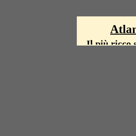
Atlan
Il più ricco 
La storia del mond
mappe, fot