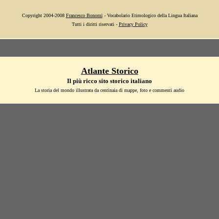
Copyright 2004-2008
Francesco Bonomi
- Vocabolario Etimologico della Lingua Italiana
Tutti i diritti riservati -
Privacy Policy
Atlante Storico
Il più ricco sito storico italiano
La storia del mondo illustrata da centinaia di mappe, foto e commenti audio