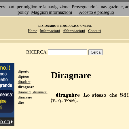
 terze parti per migliorare la navigazione. Proseguendo la navigazione, 
policy
Maggiori informazioni
Accetto e proseguo
DIZIONARIO ETIMOLOGICO ONLINE
Home
-
Informazioni
-
Abbreviazioni
-
Contatti
RICERCA
diporto
Diragnare
diptero
diradare
diragnare
diramare, diramarsi
dirazzare
dire