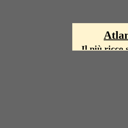
Atlan
Il più ricco 
La storia del mond
mappe, fot