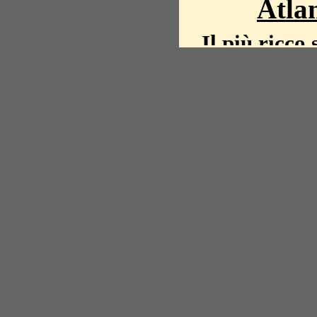
Atlan
Il più ricco 
La storia del mond
mappe, fot