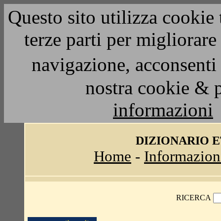
Questo sito utilizza cookie 
terze parti per migliorar
navigazione, acconsenti 
nostra cookie & 
informazioni
DIZIONARIO 
Home
-
Informazion
RICERCA