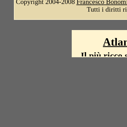
Copyright 2004-2008
Francesco Bonom
Tutti i diritti 
Atlan
Il più ricco 
La storia del mond
mappe, fot