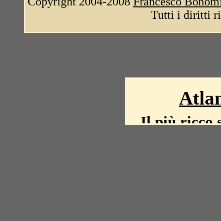
Copyright 2004-2008
Francesco Bonom
Tutti i diritti 
Atlan
Il più ricco 
La storia del mond
mappe, fot