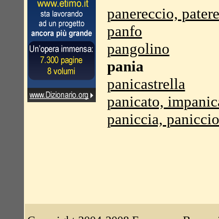
panereccio, pater
panfo
pangolino
pania
panicastrella
panicato, impanic
paniccia, panicci