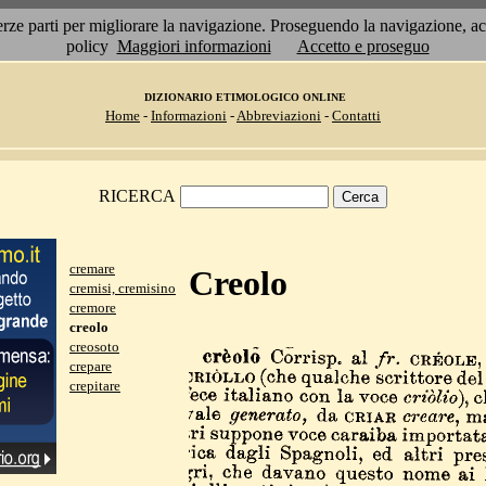
 terze parti per migliorare la navigazione. Proseguendo la navigazione, 
policy
Maggiori informazioni
Accetto e proseguo
DIZIONARIO ETIMOLOGICO ONLINE
Home
-
Informazioni
-
Abbreviazioni
-
Contatti
RICERCA
cremare
Creolo
cremisi, cremisino
cremore
creolo
creosoto
crepare
crepitare