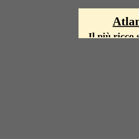
Atlan
Il più ricco 
La storia del mond
mappe, fot